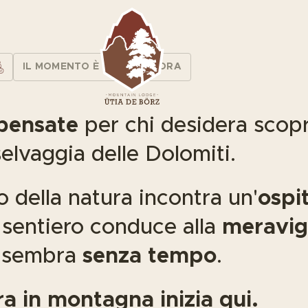
IL MOMENTO È TUO, ESPLORA
pensate
per chi desidera scopr
elvaggia delle Dolomiti.
io della natura incontra un'
ospit
 sentiero conduce alla
meravig
o sembra
senza tempo
.
a in montagna inizia qui.