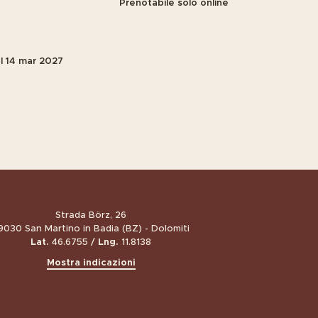
Prenotabile solo online
l
14 mar 2027
so delle Erbe
474 52 00 66
info@boerz.it
Book now
tre camere
Strada Börz, 26
9030 San Martino in Badia (BZ) - Dolomiti
Lat.
46.6755 /
Lng.
11.8138
Mostra indicazioni