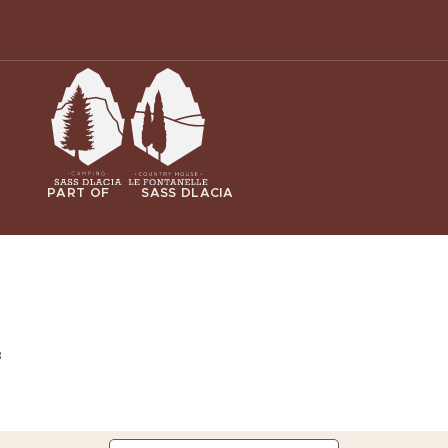
PART OF
SASS DLACIA
3