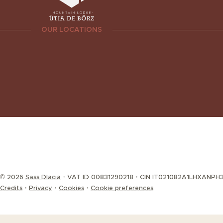
OUR LOCATIONS
© 2026
Sass Dlacia
VAT ID 00831290218
CIN IT021082A1LHXANPH
Credits
Privacy
Cookies
Cookie preferences